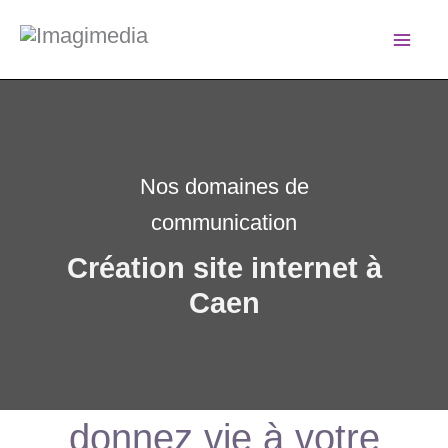
Aller
Imagimedia
au
Mai
contenu
Me
Nos domaines de
communication
Création site internet à
Caen
donnez vie à votre